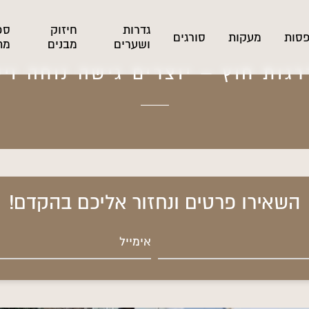
גדרות
חיזוק
ספ
סות
מעקות
סורגים
ושערים
מבנים
מת
גות חוץ – יוצרים גישה נוחה ויע
השאירו פרטים ונחזור אליכם בהקדם!