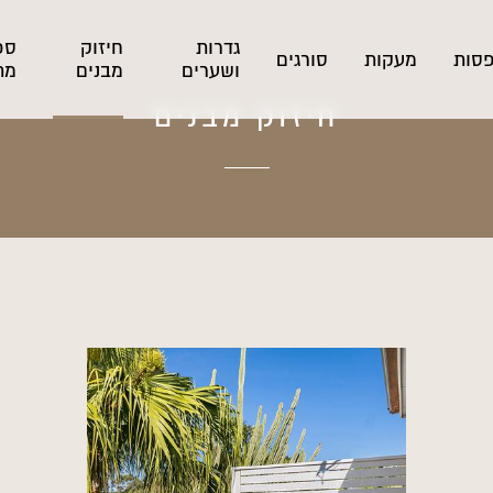
גדרות
חיזוק
ספ
סות
מעקות
סורגים
ושערים
מבנים
מת
חיזוק מבנים